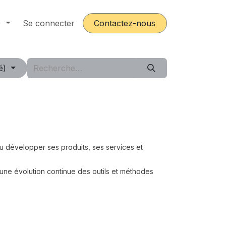
)
ours
Se connecter
Postes
Contactez-nous
é)
su développer ses produits, ses services et
t une évolution continue des outils et méthodes