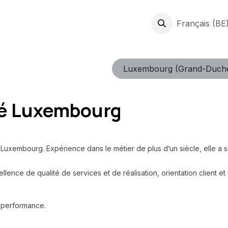
prises
Expertises
Jobs
À Propos
News & Conseils
Français (BE
C
Luxembourg (Grand-Duch
ité Luxembourg
 Luxembourg. Expérience dans le métier de plus d’un siècle, elle a 
ellence de qualité de services et de réalisation, orientation client e
de performance.