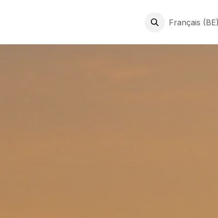
prises
Expertises
Jobs
À Propos
News & Conseils
Français (BE
C