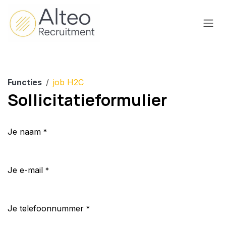
Overslaan naar inhoud
Functies
job H2C
Sollicitatieformulier
Je naam
*
Je e-mail
*
Je telefoonnummer
*