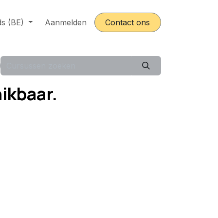
s (BE)
catures
Aanmelden
Contact ons
ikbaar.