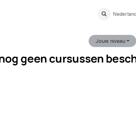
ven
Expertise
Jobs
Over ons
Nieuws
Cursussen
Nederland
Va
Jouw niveau
n nog geen cursussen besch