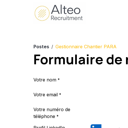
Se rendre au contenu
Accueil
Entre
Postes
Gestionnaire Chantier PARA
Formulaire de
Votre nom
*
Votre email
*
Votre numéro de
téléphone
*
Profil LinkedIn