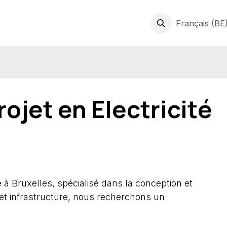
prises
Expertises
Jobs
À Propos
News & Conseils
Français (BE
C
ojet en Electricité
 Bruxelles, spécialisé dans la conception et
el et infrastructure, nous recherchons un