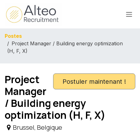
Se rendre au contenu
Postes
Project Manager / Building energy optimization
(H, F, X)
Project
Postuler maintenant !
Manager
/ Building energy
optimization (H, F, X)
Brussel
,
Belgique