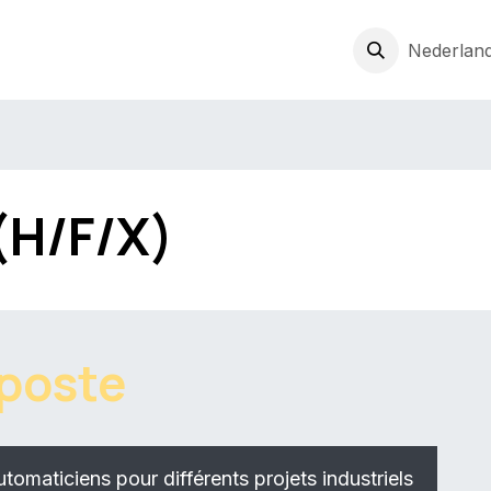
ven
Expertise
Jobs
Over ons
Nieuws
Cursussen
Nederland
Va
(H/F/X)
 poste
omaticiens pour différents projets industriels