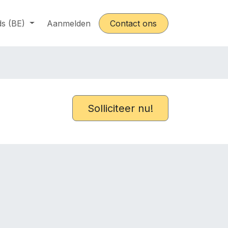
s (BE)
catures
Aanmelden
Contact ons
Solliciteer nu!