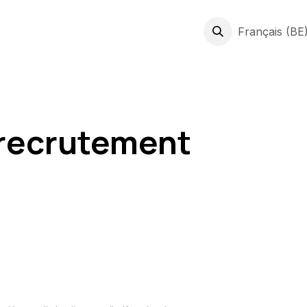
prises
Expertises
Jobs
À Propos
News & Conseils
Français (BE
C
 recrutement