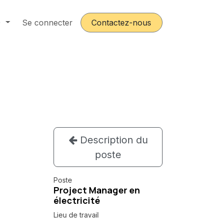
)
ours
Se connecter
Postes
Contactez-nous
Description du
poste
Poste
Project Manager en
électricité
Lieu de travail