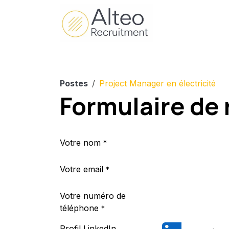
Se rendre au contenu
Accueil
Entre
Postes
Project Manager en électricité
Formulaire de
Votre nom
*
Votre email
*
Votre numéro de
téléphone
*
Profil LinkedIn