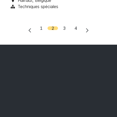
Hainaut
,
Belgique
Techniques spéciales
1
2
3
4